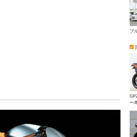
ブ
GP
ー