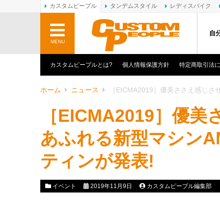
カスタムピープル
タンデムスタイル
レディスバイク
自
MENU
カスタムピープルとは?
個人情報保護方針
特定商取引法
ホーム
ニュース
［EICMA2019］優美ささえ感じ
［EICMA2019］
あふれる新型マシンAM
ティンが発表!
イベント
2019年11月9日
カスタムピープル編集部