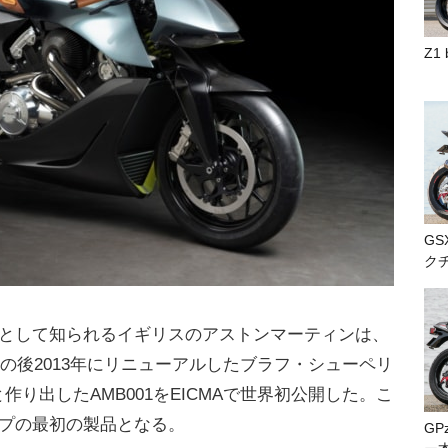
Z1
GS
ク
として知られるイギリスのアストンマーティンは、
その後2013年にリニューアルしたブラフ・シューペリ
OR)と作り出したAMB001をEICMAで世界初公開した。こ
プの最初の製品となる。
GP