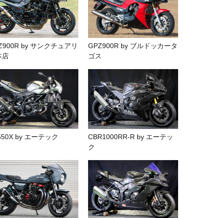
Z900R by サンクチュアリ
GPZ900R by ブルドッカータ
本店
ゴス
650X by エーテック
CBR1000RR-R by エーテッ
ク