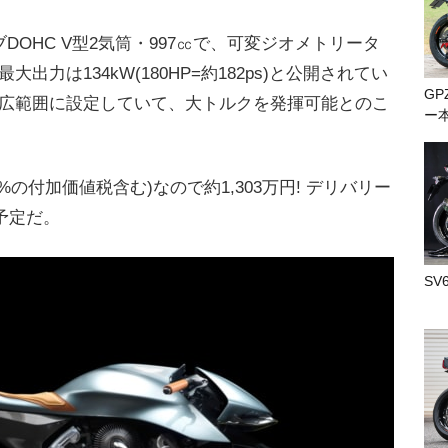
DOHC V型2気筒・997㏄で、可変ジオメトリータ
出力は134kW(180HP=約182ps)と公開されてい
GP
広範囲に設定していて、大トルクを発揮可能とのこ
ー
20%の付加価値税含む)なので約1,303万円! デリバリー
の予定だ。
SV