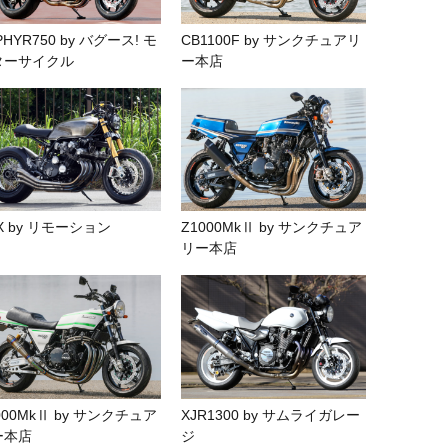
PHYR750 by バグース! モ
CB1100F by サンクチュアリ
ターサイクル
ー本店
X by リモーション
Z1000MkⅡ by サンクチュア
リー本店
000MkⅡ by サンクチュア
XJR1300 by サムライガレー
ー本店
ジ