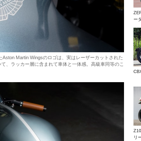
ZE
ー
ton Martin Wingsのロゴは、実はレーザーカットされた
いて、ラッカー層に含まれて車体と一体感。高級車同等のこ
CB
Z1
リ