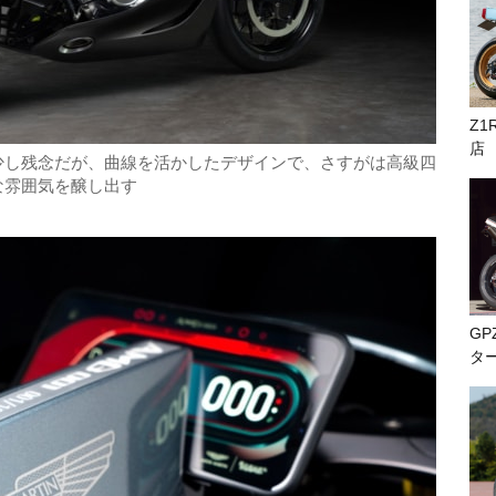
Z1
店
少し残念だが、曲線を活かしたデザインで、さすがは高級四
な雰囲気を醸し出す
GP
タ