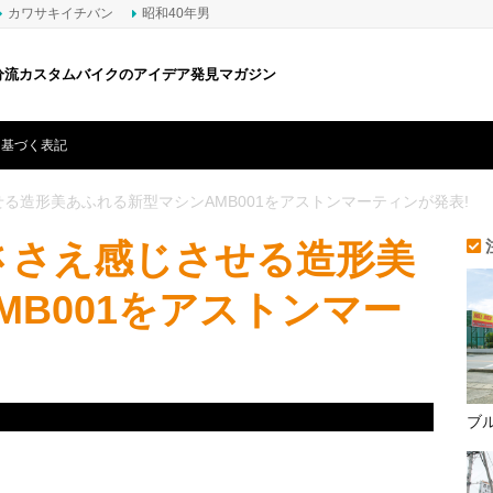
カワサキイチバン
昭和40年男
分流カスタムバイクのアイデア発見マガジン
に基づく表記
させる造形美あふれる新型マシンAMB001をアストンマーティンが発表!
優美ささえ感じさせる造形美
B001をアストンマー
ブ