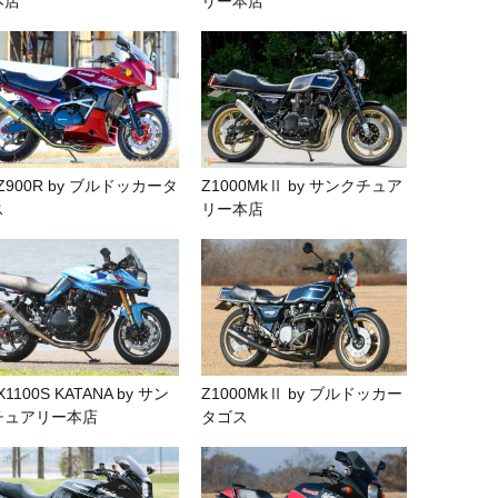
本店
リー本店
Z900R by ブルドッカータ
Z1000MkⅡ by サンクチュア
ス
リー本店
X1100S KATANA by サン
Z1000MkⅡ by ブルドッカー
チュアリー本店
タゴス