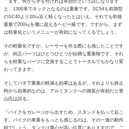
「まず、何から手を付ければ有効かという話になります
と、1300系でネックとなるのは重量です。SC54も前期型
のSC40より20㎏近く軽くなったとはいえ、それでも乾燥
重量で200㎏を優に超えるヘビー級です。ですから、まず
は軽量化というメニューが有効になってくるでしょう。
その軽量化ですが、レーサーを作る際にも感じたことです
が、純正パーツはひとつひとつが結構な重量物です。それ
らを軽量なパーツに交換することでトータルでもかなり変
わってきます」
そしてバネ下重量の軽減も効果はあるが、それよりも静止
時から効果的なのは、アルミタンクへの換装が有効だと青
山氏は語る。
「バイクをガレージから出すため、スタンドを払って起こ
す。バイクの車重をもっとも感じるのは、その一連の動作
時でしょう。タンクは重心が高い位置にありますので、こ