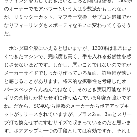
ッティングを出しておきたいところと同氏は語る。1300系
のオーナーでモアパワーという人は少数派かもしれない
が、リミッターカット、マフラー交換、サブコン追加でか
なりフィーリングもスポーティなモノに変わってくるそう
だ。
「ホンダ車全般にいえると思いますが、1300系は非常によ
くできたマシンで、完成度も高く、手を入れる必然性を感
じさせないほどです。しかし、悪いことではないのですが
メーカーサイドでしっかり作っている反面、許容幅が狭い
と感じることがあります。将来的な拡張性を考慮したオー
バースペックうんぬんではなく、そのとき実現可能なギリ
ギリの余裕しか持たせずに作り込んでいる印象が強いです
ね。だから、SC40なら複数のメーカーからボアアップキ
ットがリリースされていますが、プラス2㎜、3㎜とスリー
ブ打ち換えせずにすむサイズで収まっているのだと思いま
す。ボアアップも一つの手段としては有効ですが、それよ