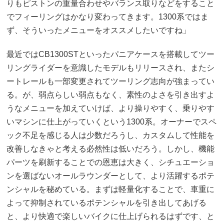
りもピストンの重量合わせやバランス取りなどをすること
でフィーリングはかなり変わってきます。1300系ではま
ず、そういったメニューをオススメしたいですね」
最近ではCB1300STといったパニアケースを搭載してツー
リングライダーを意識したモデルもリリースされ、またシ
ートレールも一部変更されてツーリング志向が強まってい
る。が、弱点らしい弱点もなく、素性のよさを引き出すよ
うなメニューを加えていけば、より操りやすく、乗りやす
いマシンに仕上がっていくという1300系。オーナーでスペ
ック不足を感じる人は少数だろうし、カスタムして性能を
改善しなきゃと考える必然性は低いだろう。しかし、機能
パーツを刷新することでの恩恵は大きく、シチュエーショ
ンを選ばないオールラウンダーとして、より活躍するポテ
ンシャルを秘めている。まずは軽量化することで、車重に
よって抑制されているポテンシャルを引き出してあげる
と、より快適で楽しいバイクに仕上げられるはずです、と