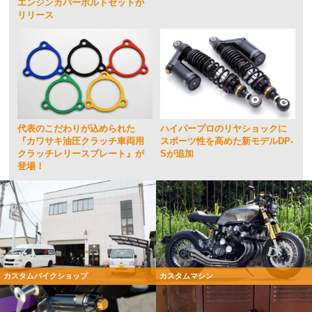
エンジンカバーボルトセットが
リリース
代表のこだわりが込められた
ハイパープロのリヤショックに
『カワサキ油圧クラッチ車両用
スポーツ性を高めた新モデルDP-
クラッチレリースプレート』が
Sが追加
登場！
カスタムバイクショップ
カスタムマシン