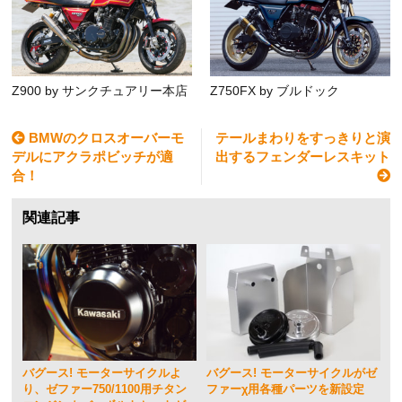
Z900 by サンクチュアリー本店
Z750FX by ブルドック
BMWのクロスオーバーモ
テールまわりをすっきりと演
デルにアクラポビッチが適
出するフェンダーレスキット
合！
関連記事
バグース! モーターサイクルよ
バグース! モーターサイクルがゼ
り、ゼファー750/1100用チタン
ファーχ用各種パーツを新設定