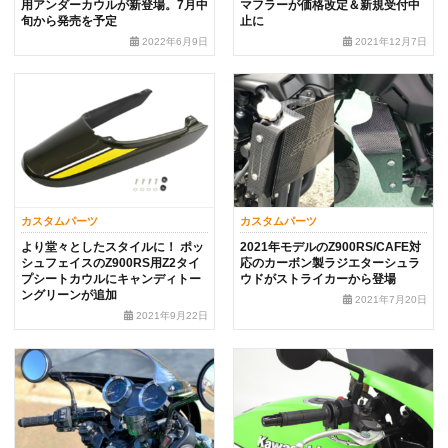
用アンダーカウルが新登場。7月中
マフラーが価格改定＆新規受付中
旬から発売を予定
止に
2022年6月9日
2021年12月7日
カスタムパーツ
カスタムパーツ
より堂々としたスタイルに！ ポッ
2021年モデルのZ900RS/CAFE対
シュフェイスのZ900RS用Z2タイ
応のカーボン製ラジエターシュラ
プシートカウルにキャンディトー
ウドがストライカーから登場
ングリーンが追加
2021年7月20日
2021年9月22日