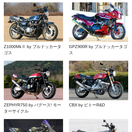
Z1000MkⅡ by ブルドッカータ
GPZ900R by ブルドッカータゴ
ゴス
ス
ZEPHYR750 by バグース! モー
CBX by ビトーR&D
ターサイクル