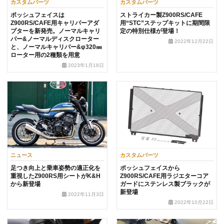
カスタムパーツ
カスタムパーツ
ポッシュフェイスは
ストライカー製Z900RS/CAFE
Z900RS/CAFE用キャリパーアダ
用“STC”ステップキットに期間限
プターを新発売。ノーマルキャリ
定の特別仕様が登場！
パー&ノーマルディスクローター
2022年12月22日
と、ノーマルキャリパー&φ320㎜
ローター用の2種類を用意
2023年1月18日
ニュース
カスタムパーツ
足つき向上と乗車姿勢の適正化を
ポッシュフェイスから
重視したZ900RS用シートがK&H
Z900RS/CAFE用ラジエターコア
から新登場
ガードにステンレス製ブラックが
新登場
2022年11月3日
2022年10月22日