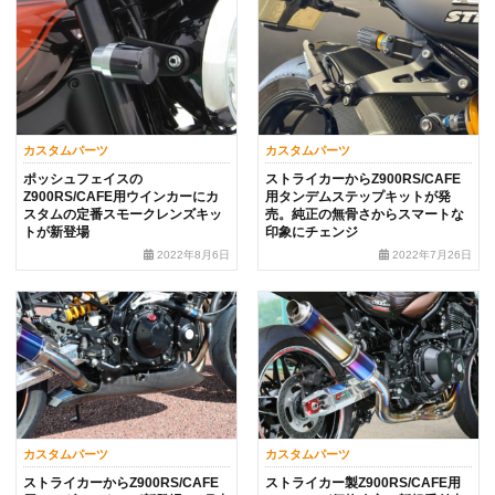
カスタムパーツ
カスタムパーツ
ポッシュフェイスの
ストライカーからZ900RS/CAFE
Z900RS/CAFE用ウインカーにカ
用タンデムステップキットが発
スタムの定番スモークレンズキッ
売。純正の無骨さからスマートな
トが新登場
印象にチェンジ
2022年8月6日
2022年7月26日
カスタムパーツ
カスタムパーツ
ストライカーからZ900RS/CAFE
ストライカー製Z900RS/CAFE用