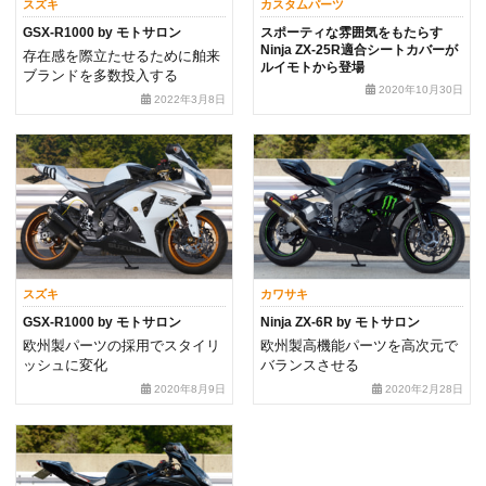
スズキ
カスタムパーツ
GSX-R1000 by モトサロン
スポーティな雰囲気をもたらす
Ninja ZX-25R適合シートカバーが
存在感を際立たせるために舶来
ルイモトから登場
ブランドを多数投入する
2020年10月30日
2022年3月8日
スズキ
カワサキ
GSX-R1000 by モトサロン
Ninja ZX-6R by モトサロン
欧州製パーツの採用でスタイリ
欧州製高機能パーツを高次元で
ッシュに変化
バランスさせる
2020年8月9日
2020年2月28日