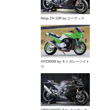
Ninja ZX-10R by エーテック
GPZ900R by モトガレージイト
ウ
CBR1000RR-R by エーテック