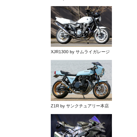
XJR1300 by サムライガレージ
Z1R by サンクチュアリー本店