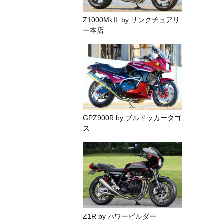
Z1000MkⅡ by サンクチュアリ
ー本店
GPZ900R by ブルドッカータゴ
ス
Z1R by パワービルダー