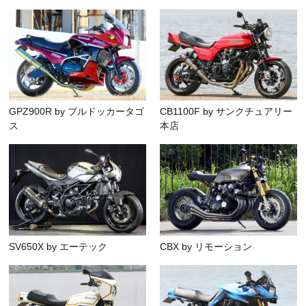
GPZ900R by ブルドッカータゴ
CB1100F by サンクチュアリー
ス
本店
SV650X by エーテック
CBX by リモーション