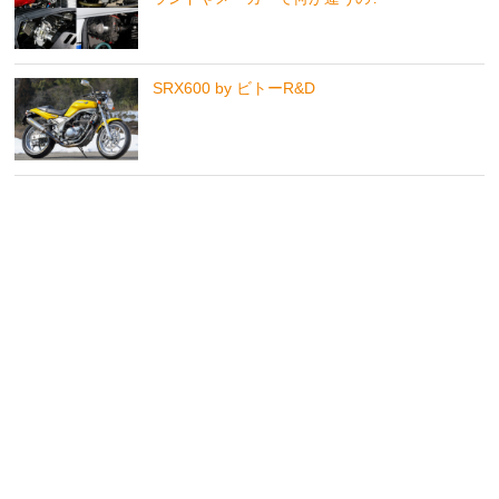
SRX600 by ビトーR&D