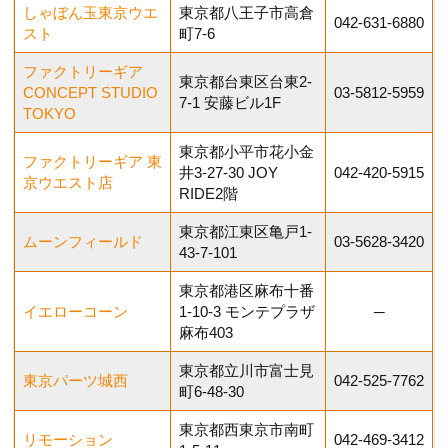
しゃぼん玉東京ウエ
東京都八王子市高倉
042-631-6880
スト
町7-6
ファクトリーギア
東京都台東区台東2-
CONCEPT STUDIO
03-5812-5959
7-1 安藤ビル1F
TOKYO
東京都小平市花小金
ファクトリーギア 東
井3-27-30​ JOY
042-420-5915
京ウエスト店
RIDE2階
東京都江東区亀戸1-
ムーンフィールド
03-5628-3420
43-7-101
東京都港区麻布十番
イエローコーン
1-10-3 モンテプラザ
─
麻布403
東京都立川市富士見
東京パーツ城西
042-525-7762
町6-48-30
東京都西東京市南町
リモーション
042-469-3412