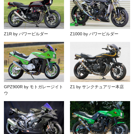
Z1R by パワービルダー
Z1000 by パワービルダー
GPZ900R by モトガレージイト
Z1 by サンクチュアリー本店
ウ