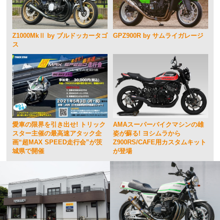
Z1000MkⅡ by ブルドッカータゴ
GPZ900R by サムライガレージ
ス
愛車の限界を引き出せ! トリック
AMAスーパーバイクマシンの雄
スター主催の最高速アタック企
姿が蘇る! ヨシムラから
画“超MAX SPEED走行会”が茨
Z900RS/CAFE用カスタムキット
城県で開催
が登場