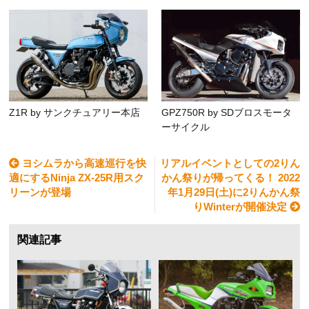
Z1R by サンクチュアリー本店
GPZ750R by SDブロスモータ
ーサイクル
ヨシムラから高速巡行を快
リアルイベントとしての2りん
適にするNinja ZX-25R用スク
かん祭りが帰ってくる！ 2022
リーンが登場
年1月29日(土)に2りんかん祭
りWinterが開催決定
関連記事