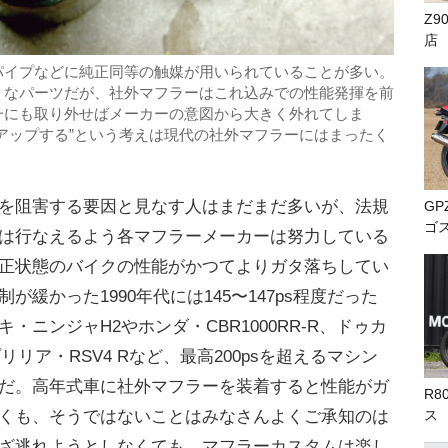
Z9
店
パイプなどに純正同等の触媒が用いられていることが多い。
うなパーツだが、社外マフラーはこれ込みでの性能発揮を前
一にも取り外せばメーカーの意図から大きく外れてしま
アップする”という考えは現代の社外マフラーにはまったく
を阻害する要因と見なす人はまだまだ多いが、法規
GP
ゴ
は行なえるよう各マフラーメーカーは努力している
正状態のバイクの性能がかつてよりガタ落ちしてい
緩かった1990年代には145〜147ps程度だった
・ニンジャH2やホンダ・CBR1000RR-R、ドゥカ
リア・RSV4 Rなど、最高200psを超えるマシン
だ。高年式車に社外マフラーを装着すると性能がガ
R8
ス
くも、そうではないことはみなさんよくご承知のは
ざ逃れようとしなくても、マフラーカスタムは楽し