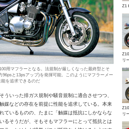
Z1
Z1
リ
100用マフラーとなる。法規制が厳しくなった最終型とそ
96psと13psアップ)を発揮可能。このようにマフラーメー
性能を追求できるのだ
そういった排ガス規制や騒音規制に適合させつつ、
触媒などの存在を前提に性能を追求している。本来
Z1
れているものの、たまに「触媒は抵抗にしかならな
リ
いるそうだが、そもそもマフラーにとって抵抗とは