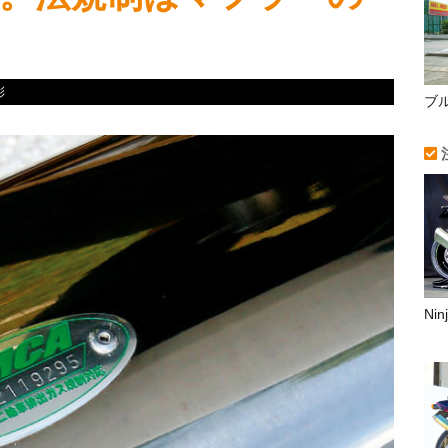
彰
ブ
Ni