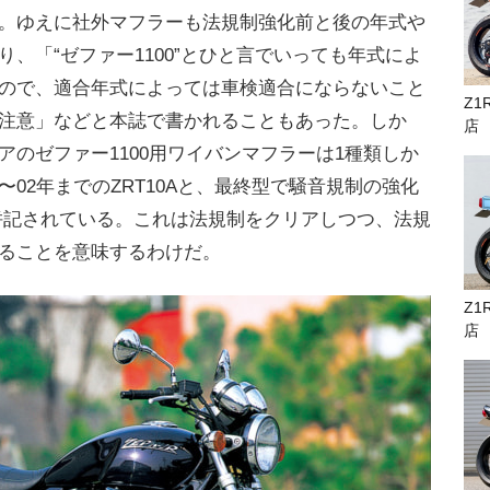
。ゆえに社外マフラーも法規制強化前と後の年式や
、「“ゼファー1100”とひと言でいっても年式によ
ので、適合年式によっては車検適合にならないこと
Z1
注意」などと本誌で書かれることもあった。しか
店
アのゼファー1100用ワイバンマフラーは1種類しか
02年までのZRT10Aと、最終型で騒音規制の強化
Aが併記されている。これは法規制をクリアしつつ、法規
ることを意味するわけだ。
Z1
店