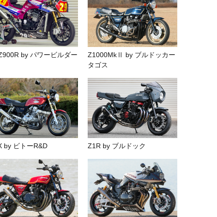
Z900R by パワービルダー
Z1000MkⅡ by ブルドッカー
タゴス
X by ビトーR&D
Z1R by ブルドック