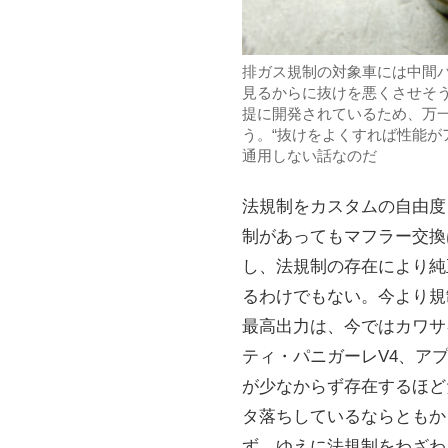
排ガス規制の対象車には中間
見るからに抜けを悪くさせそ
提に開発されているため、万
う。“抜けをよくすれば性能が
通用しない話なのだ
法規制をカスタムの自由度
制があってもマフラー交換
し、法規制の存在により純
るわけでもない。今より規制が
最高出力は、今ではカワサキ
ティ・パニガーレV4、アプリ
が少なからず存在するほど
タ落ちしているならともか
ず。ゆえに法規制をわざわ