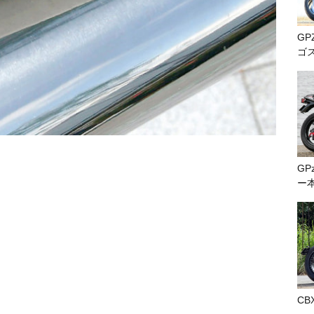
GP
ゴ
GP
ー
CB