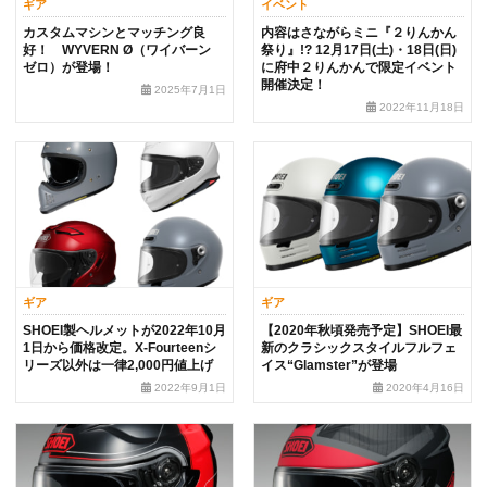
ギア
イベント
カスタムマシンとマッチング良
内容はさながらミニ『２りんかん
好！ WYVERN Ø（ワイバーン
祭り』!? 12月17日(土)・18日(日)
ゼロ）が登場！
に府中２りんかんで限定イベント
開催決定！
2025年7月1日
2022年11月18日
ギア
ギア
SHOEI製ヘルメットが2022年10月
【2020年秋頃発売予定】SHOEI最
1日から価格改定。X-Fourteenシ
新のクラシックスタイルフルフェ
リーズ以外は一律2,000円値上げ
イス“Glamster”が登場
2022年9月1日
2020年4月16日