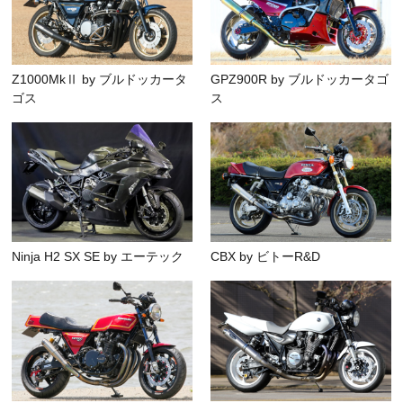
Z1000MkⅡ by ブルドッカータ
GPZ900R by ブルドッカータゴ
ゴス
ス
Ninja H2 SX SE by エーテック
CBX by ビトーR&D