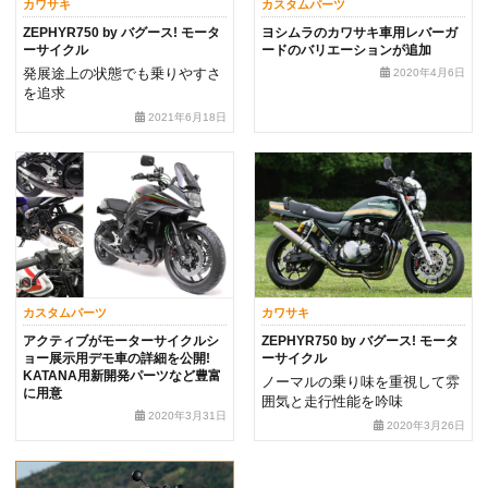
カワサキ
カスタムパーツ
ZEPHYR750 by バグース! モータ
ヨシムラのカワサキ車用レバーガ
ーサイクル
ードのバリエーションが追加
発展途上の状態でも乗りやすさ
2020年4月6日
を追求
2021年6月18日
カスタムパーツ
カワサキ
アクティブがモーターサイクルシ
ZEPHYR750 by バグース! モータ
ョー展示用デモ車の詳細を公開!
ーサイクル
KATANA用新開発パーツなど豊富
ノーマルの乗り味を重視して雰
に用意
囲気と走行性能を吟味
2020年3月31日
2020年3月26日