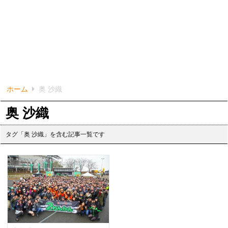
ホーム
奥 沙織
奥 沙織
タグ「奥 沙織」を含む記事一覧です