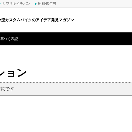
カワサキイチバン
昭和40年男
分流カスタムバイクのアイデア発見マガジン
に基づく表記
ション
一覧です