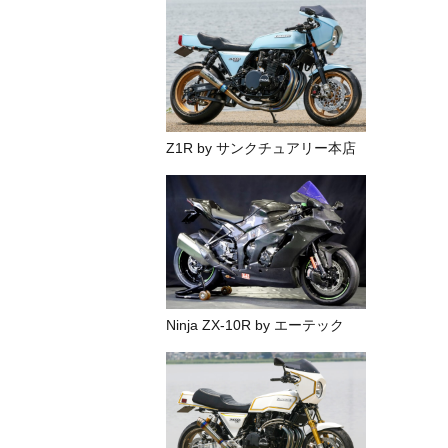
Z1R by サンクチュアリー本店
Ninja ZX-10R by エーテック