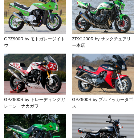
GPZ900R by モトガレージイト
ZRX1200R by サンクチュアリ
ウ
ー本店
GPZ900R by トレーディングガ
GPZ900R by ブルドッカータゴ
レージ・ナカガワ
ス