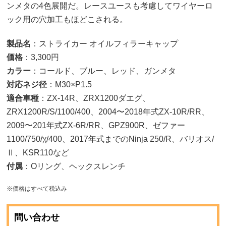
ンメタの4色展開だ。レースユースも考慮してワイヤーロ
ック用の穴加工もほどこされる。
製品名
：ストライカー オイルフィラーキャップ
価格
：3,300円
カラー
：コールド、ブルー、レッド、ガンメタ
対応ネジ径
：M30×P1.5
適合車種
：ZX-14R、ZRX1200ダエグ、
ZRX1200R/S/1100/400、2004〜2018年式ZX-10R/RR、
2009〜201年式ZX-6R/RR、GPZ900R、ゼファー
1100/750/χ/400、2017年式までのNinja 250/R、バリオス/
Ⅱ、KSR110など
付属
：Oリング、ヘックスレンチ
※価格はすべて税込み
問い合わせ