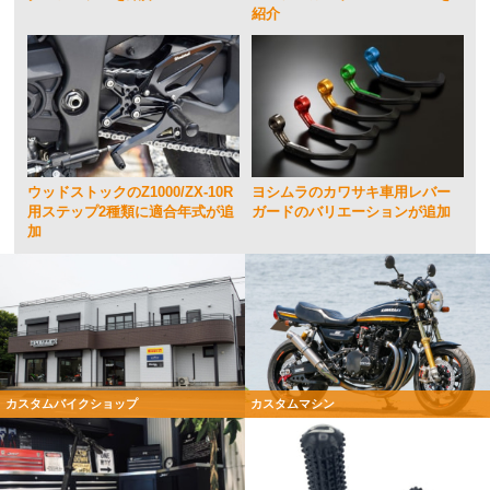
紹介
ウッドストックのZ1000/ZX-10R
ヨシムラのカワサキ車用レバー
用ステップ2種類に適合年式が追
ガードのバリエーションが追加
加
カスタムバイクショップ
カスタムマシン