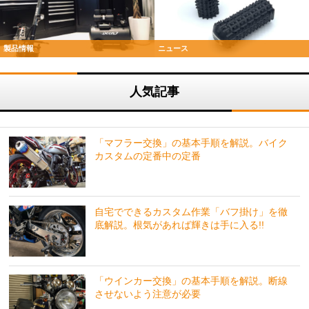
製品情報
ニュース
人気記事
「マフラー交換」の基本手順を解説。バイク
カスタムの定番中の定番
自宅でできるカスタム作業「バフ掛け」を徹
底解説。根気があれば輝きは手に入る!!
「ウインカー交換」の基本手順を解説。断線
させないよう注意が必要