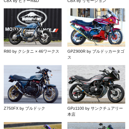
CBX by ビトーR&D
CBX by リモーション
R80 by クシタニ × 46ワークス
GPZ900R by ブルドッカータゴ
ス
Z750FX by ブルドック
GPz1100 by サンクチュアリー
本店