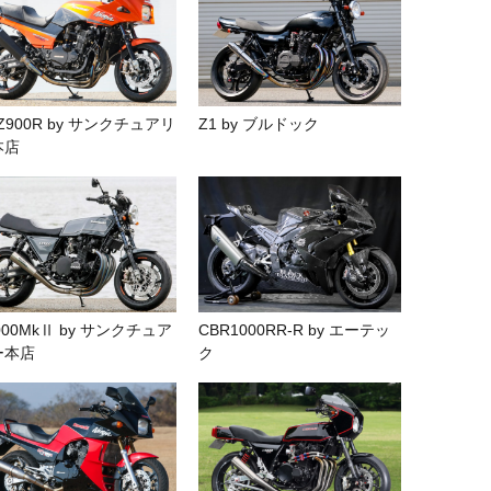
Z900R by サンクチュアリ
Z1 by ブルドック
本店
000MkⅡ by サンクチュア
CBR1000RR-R by エーテッ
ー本店
ク