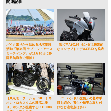
関連記事
バイク乗りから始める地球愛護
［EICMA2019］ホンダは先進的
活動「第34回 ラブ・ジ・アース
なコンセプトモデルCB4Xを発表
ミーティング」が11月10日に静
岡県熱海市で開催！
［東京モーターショー2019］ネ
「バーハンドル交換」の基本手
オレトロカスタムの潮流に乗
順を紹介。養生や確実な取り付
り、ホンダが提案するCB1000R
けなど注意点は多い