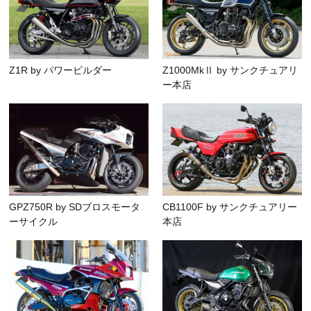
Z1R by パワービルダー
Z1000MkⅡ by サンクチュアリ
ー本店
GPZ750R by SDブロスモータ
CB1100F by サンクチュアリー
ーサイクル
本店