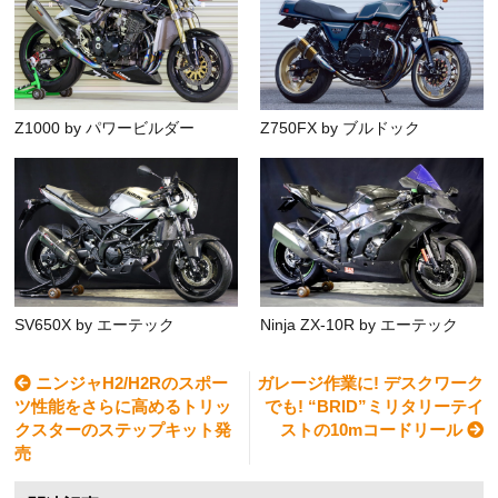
Z1000 by パワービルダー
Z750FX by ブルドック
SV650X by エーテック
Ninja ZX-10R by エーテック
ニンジャH2/H2Rのスポー
ガレージ作業に! デスクワーク
ツ性能をさらに高めるトリッ
でも! “BRID”ミリタリーテイ
クスターのステップキット発
ストの10mコードリール
売