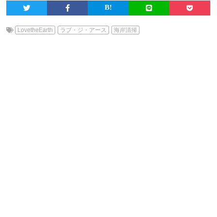
LovetheEarth
ラブ・ジ・アース
海岸清掃