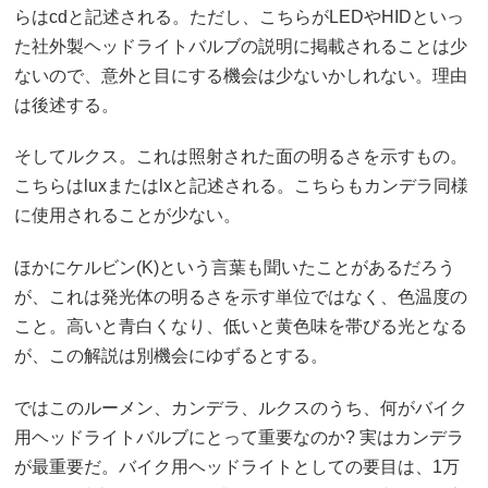
らはcdと記述される。ただし、こちらがLEDやHIDといっ
た社外製ヘッドライトバルブの説明に掲載されることは少
ないので、意外と目にする機会は少ないかしれない。理由
は後述する。
そしてルクス。これは照射された面の明るさを示すもの。
こちらはluxまたはlxと記述される。こちらもカンデラ同様
に使用されることが少ない。
ほかにケルビン(K)という言葉も聞いたことがあるだろう
が、これは発光体の明るさを示す単位ではなく、色温度の
こと。高いと青白くなり、低いと黄色味を帯びる光となる
が、この解説は別機会にゆずるとする。
ではこのルーメン、カンデラ、ルクスのうち、何がバイク
用ヘッドライトバルブにとって重要なのか? 実はカンデラ
が最重要だ。バイク用ヘッドライトとしての要目は、1万