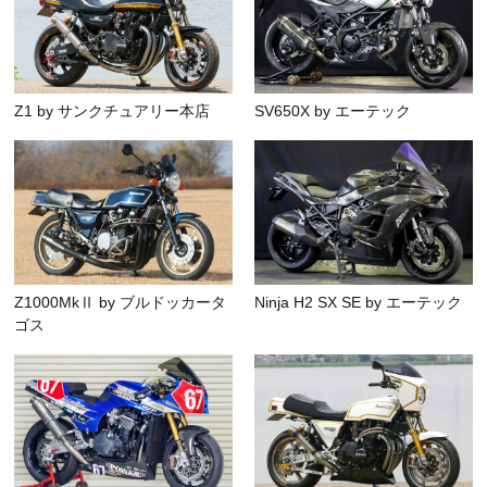
Z1 by サンクチュアリー本店
SV650X by エーテック
Z1000MkⅡ by ブルドッカータ
Ninja H2 SX SE by エーテック
ゴス