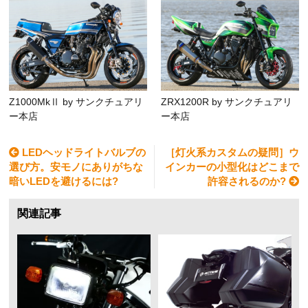
Z1000MkⅡ by サンクチュアリ
ZRX1200R by サンクチュアリ
ー本店
ー本店
LEDヘッドライトバルブの
［灯火系カスタムの疑問］ウ
選び方。安モノにありがちな
インカーの小型化はどこまで
暗いLEDを避けるには?
許容されるのか?
関連記事