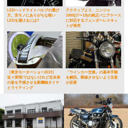
LEDヘッドライトバルブの選び
アクティブより、ニンジャ
方。安モノにありがちな暗い
1000(17〜19)の純正パニアケース
LEDを避けるには?
に対応するフェンダーレスキッ
トが発売
［東京モーターショー2019］
「ウインカー交換」の基本手順
近々実現!ではないけれど近未来
を解説。断線させないよう注意
の姿を予感させる新機軸タイヤ
が必要
とライティング