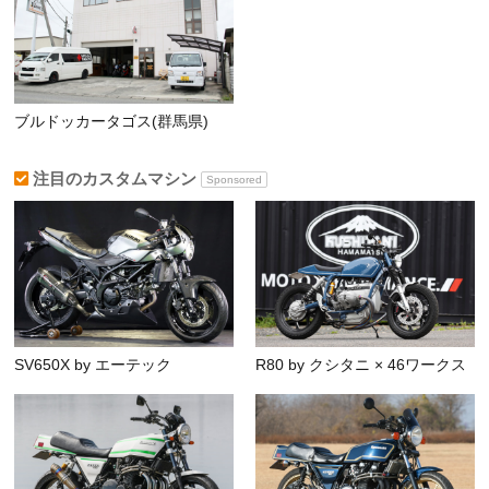
ブルドッカータゴス(群馬県)
注目のカスタムマシン
Sponsored
SV650X by エーテック
R80 by クシタニ × 46ワークス